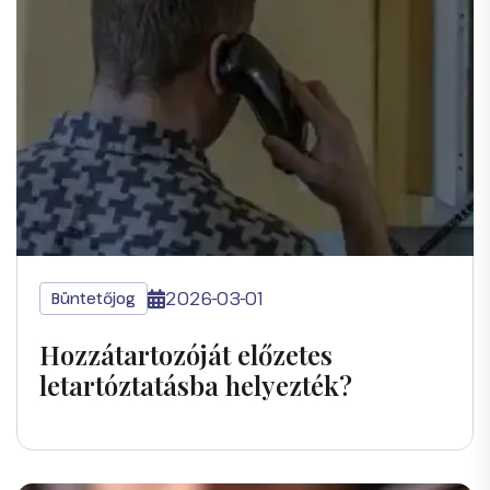
2026-03-01
Büntetőjog
Hozzátartozóját előzetes
letartóztatásba helyezték?