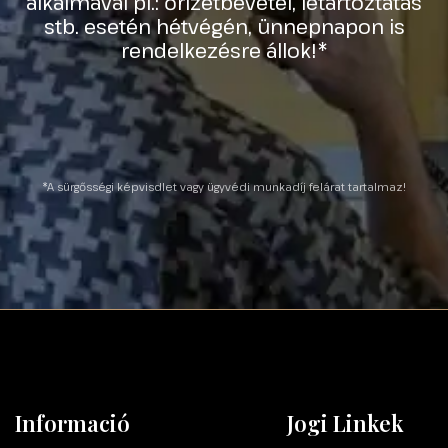
alkalmával pl.: őrizetbevétel, letartóztatás
stb. esetén hétvégén, ünnepnapon is
rendelkezésre állok!*
Informació
Jogi Linkek