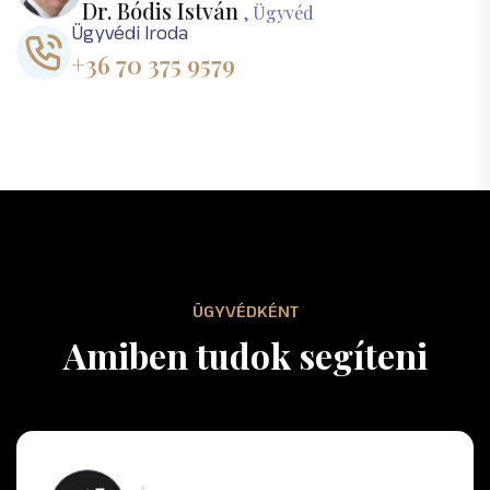
Dr. Bódis István
, Ügyvéd
Ügyvédi Iroda
+36 70 375 9579
ÜGYVÉDKÉNT
A
m
i
b
e
n
t
u
d
o
k
s
e
g
í
t
e
n
i