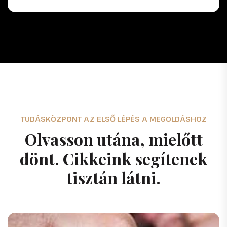
TUDÁSKÖZPONT AZ ELSŐ LÉPÉS A MEGOLDÁSHOZ
O
l
v
a
s
s
o
n
u
t
á
n
a
,
m
i
e
l
ő
t
t
d
ö
n
t
.
C
i
k
k
e
i
n
k
s
e
g
í
t
e
n
e
k
t
i
s
z
t
á
n
l
á
t
n
i
.