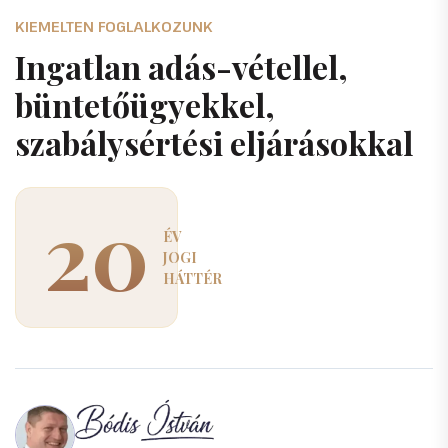
KIEMELTEN FOGLALKOZUNK
I
n
g
a
t
l
a
n
a
d
á
s
-
v
é
t
e
l
l
e
l
,
b
ü
n
t
e
t
ő
ü
g
y
e
k
k
e
l
,
s
z
a
b
á
l
y
s
é
r
t
é
s
i
e
l
j
á
r
á
s
o
k
k
a
l
20
ÉV
JOGI
HÁTTÉR