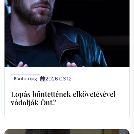
2026-03-12
Büntetőjog
Lopás bűntettének elkövetésével
vádolják Önt?