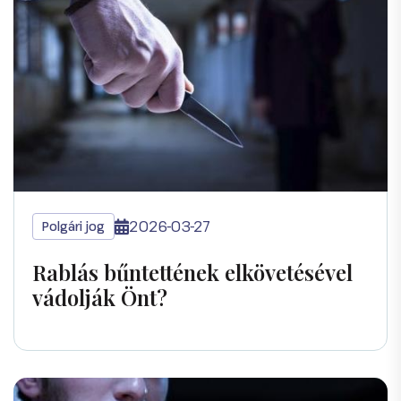
2026-03-27
Polgári jog
Rablás bűntettének elkövetésével
vádolják Önt?