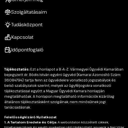
Szolgáltatásaim
Tudásközpont
Kapcsolat
Időpontfoglaló
Tájékoztatás:
Ezt a honlapot a B.-A.-Z. Vármegyei Ügyvédi Kamarában
bejegyzett dr. Bódis István egyéni ügyvéd (Kamarai Azonosító Szám:
36084794) tartja fenn az ügyvédekre vonatkozó jogszabályok és
belső szabályzatok szerint, melyek az ügyféljogokra vonatkozó
tájékoztatással együtt a Magyar Ügyvédi Kamara honlapján
megtalálhatóak. A honlapon megtalálható információk kizárólag
általános tájékoztatásként szolgálnak, nem minősülnek jogi
tanácsadásnak.
Felelősségkizáró Nyilatkozat
1. A Tartalom Eredete és Célja:
A weboldalon közzétett cikkek,
blogbejegyzések és egyéb marketing célú tájékoztató anyagok a Net Világ