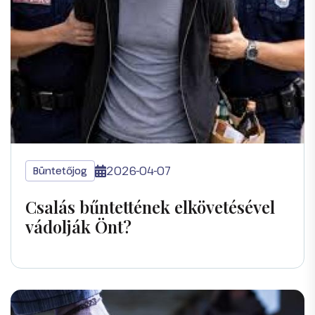
2026-04-07
Büntetőjog
Csalás bűntettének elkövetésével
vádolják Önt?