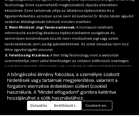
Technology (mint üzemeltető) megbízásából, díjazás ellenében
készülnek. Ezen tartalmak célja az általános tájékoztatás és a
figyelemfelkeltés, azonban azok nem közvetlenül Dr. Bódis István ügyvéd
szakmai állásfoglalását tükrözik minden esetben.
2. Nem Minősül Jogi Tanácsadásnak:
A honlapon található
információk kizárólag általános tájékoztatásként szolgálnak, és
semmilyen körülmények között nem minősülnek jogi vagy üzleti
tanácsadásnak, sem pedig ajánlattételnek. Az oldal olvasása nem hoz
létre ügyvéd-ügyfél viszonyt.
3. Felelősség Kizárása:
A Net Világ Technology, mint a weboldal
üzemeltetője, nem vállal felelősséget az oldalon előforduló esetleges
pontatlanságokért, elírásokért, vagy a tartalmak időszerűségéért, különös
tekintettel a jogszabályok gyakori változására.
A böngészési élmény fokozása, a személyre szabott
4. Szakmai Jogi Tanácsadás:
Minden jogi probléma egyedi. A pontos,
hirdetések vagy tartalmak megjelenítése, valamint a
hiteles és személyre szabott jogi tanácsért, amely Dr. Bódis István
forgalom elemzése érdekében sütiket (cookie)
szakmai álláspontját képviseli, kérjük, minden esetben konzultáljon
használunk. A "Mindet elfogadom" gombra kattintva
közvetlenül az ügyvéd úrral.
hozzájárulhat a sütik használatához.
Elutasítás
Beállítások testreszabása
Cookie-k engedélyezése
© 2026 dr Bódis István ügyvéd | Webes megoldás |
Core: Technology Edit Master | Net Világ Technology.
Minden jog fenntartva. | A Net Világ ökoszisztéma