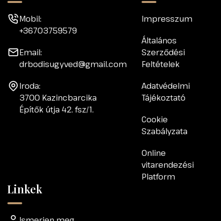
Mobil:
Impresszum
+36703759579
Általános
Email:
Szerződési
drbodisugyved@gmail.com
Feltételek
Iroda:
Adatvédelmi
3700 Kazincbarcika
Tájékoztató
Építők útja 42. fsz/1.
Cookie
Szabályzata
Online
vitarendezési
Platform
Linkek
Ismerjen meg