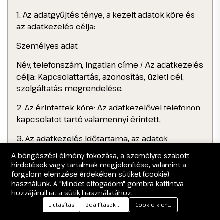
1. Az adatgyűjtés ténye, a kezelt adatok köre és
az adatkezelés célja:
Személyes adat
Név, telefonszám, ingatlan címe / Az adatkezelés
célja: Kapcsolattartás, azonosítás, üzleti cél,
szolgáltatás megrendelése.
2. Az érintettek köre: Az adatkezelővel telefonon
kapcsolatot tartó valamennyi érintett.
3. Az adatkezelés időtartama, az adatok
törlésének határideje: Az adatkezelés az érintett
A böngészési élmény fokozása, a személyre szabott
törlési kéréséig tart.
hirdetések vagy tartalmak megjelenítése, valamint a
forgalom elemzése érdekében sütiket (cookie)
4. Az adatok megismerésére jogosult
használunk. A "Mindet elfogadom" gombra kattintva
lehetséges adatkezelők személye, a személyes
hozzájárulhat a sütik használatához.
adatok címzettjei: A személyes adatokat az
Elutasítás
Beállítások testreszabása
Cookie-k engedélyezése
adatkezelő kezelheti, a fenti alapelvek