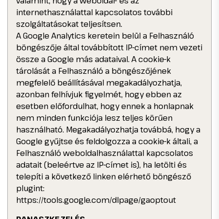
valamint, hogy a weboldal- és az
internethasználattal kapcsolatos további
szolgáltatásokat teljesítsen.
A Google Analytics keretein belül a Felhasználó
böngészője által továbbított IP-címet nem vezeti
össze a Google más adataival. A cookie-k
tárolását a Felhasználó a böngészőjének
megfelelő beállításával megakadályozhatja,
azonban felhívjuk figyelmét, hogy ebben az
esetben előfordulhat, hogy ennek a honlapnak
nem minden funkciója lesz teljes körűen
használható. Megakadályozhatja továbbá, hogy a
Google gyűjtse és feldolgozza a cookie-k általi, a
Felhasználó weboldalhasználattal kapcsolatos
adatait (beleértve az IP-címet is), ha letölti és
telepíti a következő linken elérhető böngésző
plugint:
https://tools.google.com/dlpage/gaoptout