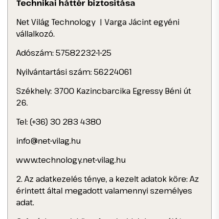
Technikai háttér biztosítása
Net Világ Technology | Varga Jácint egyéni
vállalkozó.
Adószám: 57582232-1-25
Nyilvántartási szám: 56224061
Székhely: 3700 Kazincbarcika Egressy Béni út
26.
Tel: (+36) 30 283 4380
info@net-vilag.hu
www.technology.net-vilag.hu
2. Az adatkezelés ténye, a kezelt adatok köre: Az
érintett által megadott valamennyi személyes
adat.