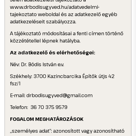
www.drbodisugyved.hu/adatvedelmi-
tajekoztato weboldal és az adatkezelő egyéb
adatkezeléseit szabályozza.
A tájékoztató módosításai a fenti címen történő
közzététellel lépnek hatályba.
Az adatkezelő és elérhetőségei:
Név: Dr. Bódis István e.v.
Székhely: 3700 Kazincbarcika Építők útjs 42
fsz/1
E-mail: drbodisugyved@gmail.com
Telefon: 36 70 375 9579
FOGALOM MEGHATÁROZÁSOK
„személyes adat”: azonosított vagy azonosítható