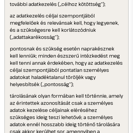
további adatkezelés („célhoz kötöttség”);
az adatkezelés céljai szempontjából
megfelelőek és relevánsak kell, hogy legyenek,
és a szükségesre kell korlátozódniuk
(„adattakarékosság”);
pontosnak és szükség esetén naprakésznek
kell lenniük; minden észszerű intézkedést meg
kell tenni annak érdekében, hogy az adatkezelés
céljai szempontjából pontatlan személyes
adatokat haladéktalanul töröljék vagy
helyesbítsék („pontosság”);
tárolásának olyan formában kell történnie, amely
az érintettek azonosítását csak a személyes
adatok kezelése céljainak eléréséhez
szükséges ideig teszi lehetővé; a személyes
adatok ennél hosszabb ideig történő tárolására
csak akkor kerülhet sor, amennyiben a