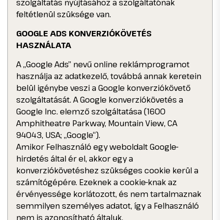
szolgáltatás nyújtásához a szolgáltatónak
feltétlenül szüksége van.
GOOGLE ADS KONVERZIÓKÖVETÉS
HASZNÁLATA
A „Google Ads” nevű online reklámprogramot
használja az adatkezelő, továbbá annak keretein
belül igénybe veszi a Google konverziókövető
szolgáltatását. A Google konverziókövetés a
Google Inc. elemző szolgáltatása (1600
Amphitheatre Parkway, Mountain View, CA
94043, USA; „Google“).
Amikor Felhasználó egy weboldalt Google-
hirdetés által ér el, akkor egy a
konverziókövetéshez szükséges cookie kerül a
számítógépére. Ezeknek a cookie-knak az
érvényessége korlátozott, és nem tartalmaznak
semmilyen személyes adatot, így a Felhasználó
nem is azonosítható általuk.