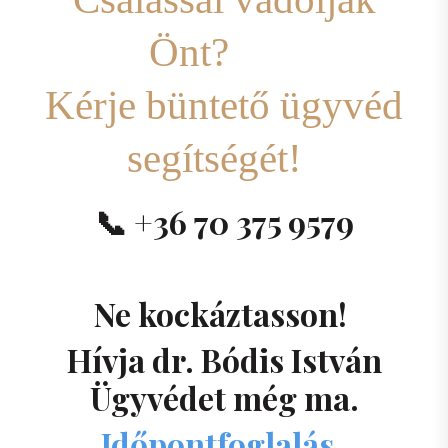
Önt?
Kérje büntető ügyvéd
segítségét!
📞
+36 70 375 9579
Ne kockáztasson!
Hívja dr.
Bódis István
Ügyvédet
még ma.
Időpontfoglalás