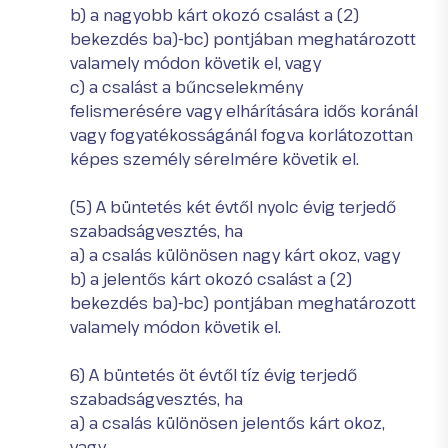
b) a nagyobb kárt okozó csalást a (2)
bekezdés ba)-bc) pontjában meghatározott
valamely módon követik el, vagy
c) a csalást a bűncselekmény
felismerésére vagy elhárítására idős koránál
vagy fogyatékosságánál fogva korlátozottan
képes személy sérelmére követik el.
(5) A büntetés két évtől nyolc évig terjedő
szabadságvesztés, ha
a) a csalás különösen nagy kárt okoz, vagy
b) a jelentős kárt okozó csalást a (2)
bekezdés ba)-bc) pontjában meghatározott
valamely módon követik el.
6) A büntetés öt évtől tíz évig terjedő
szabadságvesztés, ha
a) a csalás különösen jelentős kárt okoz,
vagy