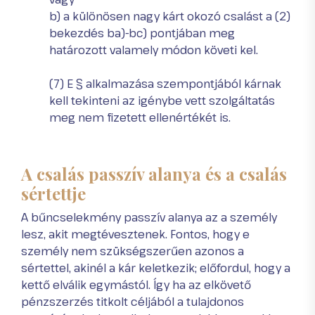
b) a különösen nagy kárt okozó csalást a (2)
bekezdés ba)-bc) pontjában meg
határozott valamely módon követi kel.
(7) E § alkalmazása szempontjából kárnak
kell tekinteni az igénybe vett szolgáltatás
meg nem fizetett ellenértékét is.
A csalás passzív alanya és a csalás
sértettje
A bűncselekmény passzív alanya az a személy
lesz, akit megtévesztenek. Fontos, hogy e
személy nem szükségszerűen azonos a
sértettel, akinél a kár keletkezik; előfordul, hogy a
kettő elválik egymástól. Így ha az elkövető
pénzszerzés titkolt céljából a tulajdonos