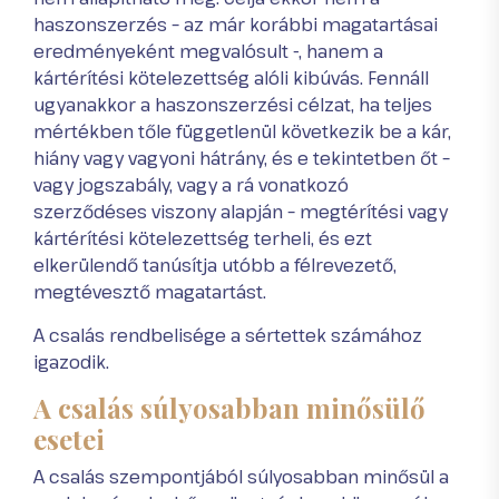
haszonszerzés – az már korábbi magatartásai
eredményeként megvalósult -, hanem a
kártérítési kötelezettség alóli kibúvás. Fennáll
ugyanakkor a haszonszerzési célzat, ha teljes
mértékben tőle függetlenül következik be a kár,
hiány vagy vagyoni hátrány, és e tekintetben őt –
vagy jogszabály, vagy a rá vonatkozó
szerződéses viszony alapján – megtérítési vagy
kártérítési kötelezettség terheli, és ezt
elkerülendő tanúsítja utóbb a félrevezető,
megtévesztő magatartást.
A csalás rendbelisége a sértettek számához
igazodik.
A csalás súlyosabban minősülő
esetei
A csalás szempontjából súlyosabban minősül a