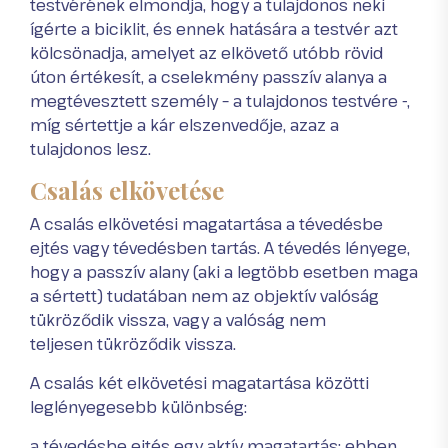
testvérének elmondja, hogy a tulajdonos neki
ígérte a biciklit, és ennek hatására a testvér azt
kölcsönadja, amelyet az elkövető utóbb rövid
úton értékesít, a cselekmény passzív alanya a
megtévesztett személy – a tulajdonos testvére -,
míg sértettje a kár elszenvedője, azaz a
tulajdonos lesz.
Csalás elkövetése
A csalás elkövetési magatartása a tévedésbe
ejtés vagy tévedésben tartás. A tévedés lényege,
hogy a passzív alany (aki a legtöbb esetben maga
a sértett) tudatában nem az objektív valóság
tükröződik vissza, vagy a valóság nem
teljesen tükröződik vissza.
A csalás két elkövetési magatartása közötti
leglényegesebb különbség:
a tévedésbe ejtés egy aktív magatartás; ebben