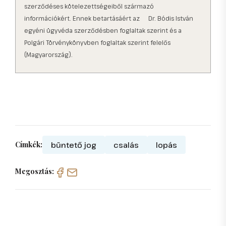
szerződéses kötelezettségeiből származó
információkért. Ennek betartásáért az
Dr. Bódis István
egyéni ügyvéd
a szerződésben foglaltak szerint és a
Polgári Törvénykönyvben foglaltak szerint felelős
(Magyarország).
Címkék:
büntető jog
csalás
lopás
Megosztás: