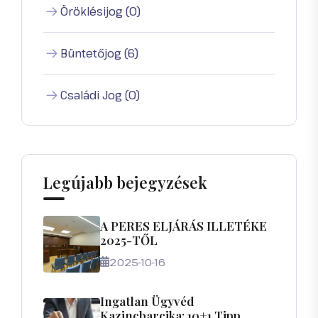
Öröklésijog (0)
Büntetőjog (6)
Családi Jog (0)
Legújabb bejegyzések
A PERES ELJÁRÁS ILLETÉKE
2025-TŐL
2025-10-16
Ingatlan Ügyvéd
Kazincbarcika: 10+1 Tipp