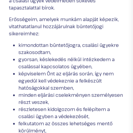
a csalási ügyek védelmében sokéves
tapasztalattal bírok.
Erősségeim, amelyek munkám alapját képezik,
vitathatatlanul hozzájárulnak büntetőjogi
sikereimhez:
kimondottan büntetőjogra, csalási ügyekre
szakosodtam,
gyorsan, késlekedés nélkül intézkedem a
csalással kapcsolatos ügyében,
képviselem Önt az eljárás során, így nem
egyedül kell védekeznie a felkészült
hatóságokkal szemben,
minden eljárási cselekményen személyesen
részt veszek,
részletesen kidolgozom és felépítem a
csalási ügyben a védekezését,
felkutatom az összes lehetséges mentő
körülményt,