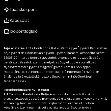
Tudásközpont
Kapcsolat
Időpontfoglaló
Tájékoztatás:
Ezt a honlapot a B.-A.-Z. Vármegyei Ügyvédi Kamarában
bejegyzett dr. Bódis István egyéni ügyvéd (Kamarai Azonosító Szám:
36084794) tartja fenn az ügyvédekre vonatkozó jogszabályok és
belső szabályzatok szerint, melyek az ügyféljogokra vonatkozó
tájékoztatással együtt a Magyar Ügyvédi Kamara honlapján
megtalálhatóak. A honlapon megtalálható információk kizárólag
általános tájékoztatásként szolgálnak, nem minősülnek jogi
tanácsadásnak.
Felelősségkizáró Nyilatkozat
1. A Tartalom Eredete és Célja:
A weboldalon közzétett cikkek,
blogbejegyzések és egyéb marketing célú tájékoztató anyagok a Net Világ
Technology (mint üzemeltető) megbízásából, díjazás ellenében
készülnek. Ezen tartalmak célja az általános tájékoztatás és a