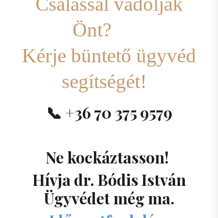
Csalással vádolják
Önt?
Kérje büntető ügyvéd
segítségét!
📞
+36 70 375 9579
Ne kockáztasson!
Hívja dr.
Bódis István
Ügyvédet
még ma.