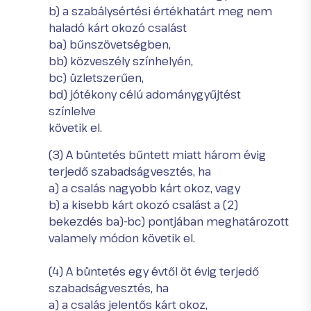
b) a szabálysértési értékhatárt meg nem
haladó kárt okozó csalást
ba) bűnszövetségben,
bb) közveszély színhelyén,
bc) üzletszerűen,
bd) jótékony célú adománygyűjtést
színlelve
követik el.
(3) A büntetés bűntett miatt három évig
terjedő szabadságvesztés, ha
a) a csalás nagyobb kárt okoz, vagy
b) a kisebb kárt okozó csalást a (2)
bekezdés ba)-bc) pontjában meghatározott
valamely módon követik el.
(4) A büntetés egy évtől öt évig terjedő
szabadságvesztés, ha
a) a csalás jelentős kárt okoz,