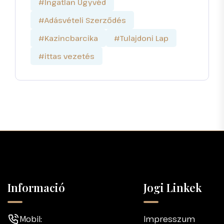
#Ingatlan Ügyvéd
#Adásvételi Szerződés
#Kazincbarcika
#Tulajdoni Lap
#ittas vezetés
Informació
Jogi Linkek
Mobil:
Impresszum