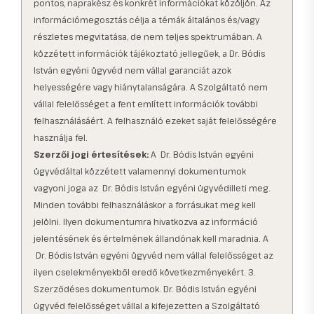
pontos, naprakész és konkrét információkat közöljön. Az
információmegosztás célja a témák általános és/vagy
részletes megvitatása, de nem teljes spektrumában. A
közzétett információk tájékoztató jellegűek, a
Dr. Bódis
István egyéni ügyvéd
nem vállal garanciát azok
helyességére vagy hiánytalanságára. A Szolgáltató nem
vállal felelősséget a fent említett információk további
felhasználásáért. A felhasználó ezeket saját felelősségére
használja fel.
Szerzői jogi értesítések:
A Dr. Bódis István egyéni
ügyvéd
által közzétett valamennyi dokumentumok
vagyoni joga az Dr. Bódis István egyéni ügyvéd
illeti meg.
Minden további felhasználáskor a forrásukat meg kell
jelölni. Ilyen dokumentumra hivatkozva az információ
jelentésének és értelmének állandónak kell maradnia. A
Dr. Bódis István egyéni ügyvéd nem vállal felelősséget az
ilyen cselekményekből eredő következményekért. 3.
Szerződéses dokumentumok. Dr. Bódis István egyéni
ügyvéd felelősséget vállal a kifejezetten a Szolgáltató