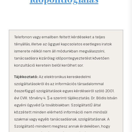
Telefonon vagy emailben feltett kérdéseket a teljes
tényállás, illetve az üggyel kapcsolatos esetleges iratok
ismerete nélkül nem áll módunkban megválaszolni,
tanácsadásra kizárólag időpontegyeztetést követően
konzultáció keretein belül kerülhet sor.
Tájékoztató:
Az elektronikus kereskedelmi
szolgáltatásokról és az információs társadalommal
összefüggő szolgáltatások egyes kérdéseiről szóló 2001.
évi CVIII. törvény 4. §-a szerinti tájékoztatás. Dr. Bódis István
egyéni ügyvéd (a továbbiakban: Szolgáltató) által
közzétett minden elérhető információ nem minősül
szakmai vagy egyéb tanácsadásnak, szolgáltatásnak. A
Szolgáltató mindent megtesz annak érdekében, hogy