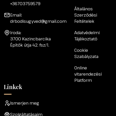
+36703759579
Általános
Email:
Szerződési
drbodisugyved@gmail.com
Feltételek
Iroda:
Adatvédelmi
3700 Kazincbarcika
Tájékoztató
Építők útja 42. fsz/1.
Cookie
Szabályzata
Online
vitarendezési
Platform
Linkek
Ismerjen meg
Szolgáltatásaim