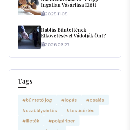
Ingatlan Vásárlása Előtt
2025-11-05
Rablás Bűntettének
Elkövetésével Vádolják Önt?
2026-03-27
Tags
#büntető jog
#lopás
#csalás
#szabálysértés
#testisértés
#illeték
#polgáriper