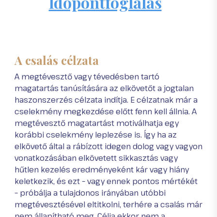
Időpontfoglalás
A csalás célzata
A megtévesztő vagy tévedésben tartó
magatartás tanúsítására az elkövetőt a jogtalan
haszonszerzés célzata indítja. E célzatnak már a
cselekmény megkezdése előtt fenn kell állnia. A
megtévesztő magatartást motiválhatja egy
korábbi cselekmény leplezése is. Így ha az
elkövető által a rábízott idegen dolog vagy vagyon
vonatkozásában elkövetett sikkasztás vagy
hűtlen kezelés eredményeként kár vagy hiány
keletkezik, és ezt – vagy ennek pontos mértékét
– próbálja a tulajdonos irányában utóbbi
megtévesztésével eltitkolni, terhére a csalás már
nem állapítható meg. Célja ekkor nem a