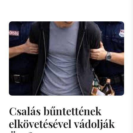
Csalás bűntettének
elkövetésével vádolják