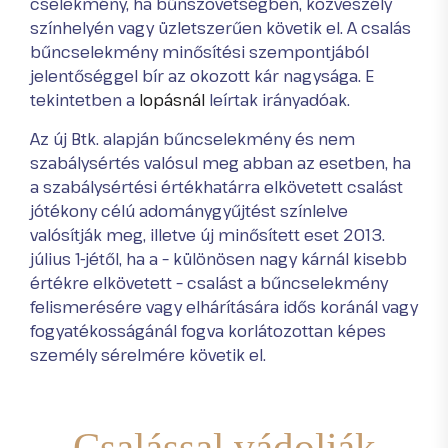
cselekmény, ha bűnszövetségben, közveszély
színhelyén vagy üzletszerűen követik el. A csalás
bűncselekmény minősítési szempontjából
jelentőséggel bír az okozott kár nagysága. E
tekintetben a
lopásnál
leírtak irányadóak.
Az új Btk. alapján bűncselekmény és nem
szabálysértés valósul meg abban az esetben, ha
a szabálysértési értékhatárra elkövetett csalást
jótékony célú adománygyűjtést színlelve
valósítják meg, illetve új minősített eset 2013.
július 1-jétől, ha a – különösen nagy kárnál kisebb
értékre elkövetett – csalást a bűncselekmény
felismerésére vagy elhárítására idős koránál vagy
fogyatékosságánál fogva korlátozottan képes
személy sérelmére követik el.
Csalással vádolják