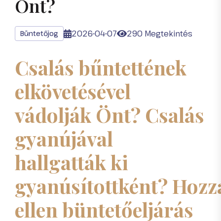
Önt?
2026-04-07
290 Megtekintés
Büntetőjog
Csalás bűntettének
elkövetésével
vádolják Önt? Csalás
gyanújával
hallgatták ki
gyanúsítottként? Hozz
ellen büntetőeljárás