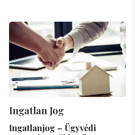
Ingatlan Jog
Ingatlanjog – Ügyvédi