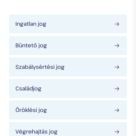
Ingatlan jog
Büntető jog
Szabálysértési jog
Családjog
Öröklési jog
Végrehajtás jog