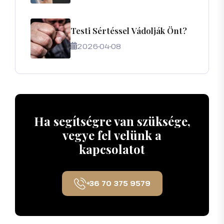
Testi Sértéssel Vádolják Önt?
2026-04-08
Ha segítségre van szüksége,
vegye fel velünk a
kapcsolatot
+36 70 375 9579