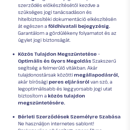
szerződés előkészítésétől kezdve a
szükséges jogi tanácsadáson és
hitelbiztosítéki dokumentáció elkészítésén
át egészen a
földhivatali bejegyzésig.
Garantálom a gördülékeny folyamatot és az
ügylet jogi biztonságát.
Közös Tulajdon Megszüntetése –
Optimális és Gyors Megoldás
Szakszerű
segítség a felmerülő vitákban. Akár
tulajdonostársak közötti
megállapodásról,
akár bírósági
peres eljárásról
van szó, a
legoptimálisabb és leggyorsabb jogi utat
biztosítom a
közös tulajdon
megszüntetésére.
Bérleti Szerződések Személyre Szabása
Ne használjon internetes sablont!