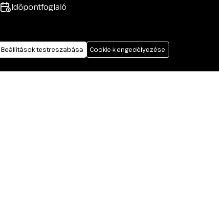
Időpontfoglaló
: 36084794) tartja fenn az ügyvédekre vonatkozó jogszabályok
Beállítások testreszabása
Cookie-k engedélyezése
k. A honlapon megtalálható információk kizárólag általános
logy (mint üzemeltető) megbízásából, díjazás ellenében készülnek.
sát tükrözik minden esetben.
nyek között nem minősülnek jogi vagy üzleti tanácsadásnak, sem
gokért, elírásokért, vagy a tartalmak időszerűségéért, különös
álláspontját képviseli, kérjük, minden esetben konzultáljon
 jog fenntartva. | A Net Világ