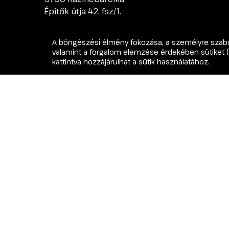
Építők útja 42. fsz/1.
A böngészési élmény fokozása, a személyre szabo
Tájékoztatás:
Ezt a honlapot a B.-A.-Z. Vármegyei Ügyvédi Kam
valamint a forgalom elemzése érdekében sütiket 
és belső szabályzatok szerint, melyek az ügyféljogokra vonatko
kattintva hozzájárulhat a sütik használatához.
tájékoztatásként szolgálnak, nem minősülnek jogi tanácsadásna
Felelősségkizáró Nyilatkozat
1. A Tartalom Eredete és Célja:
A weboldalon közzétett cikkek, bl
Ezen tartalmak célja az általános tájékoztatás és a figyelemfelkel
2. Nem Minősül Jogi Tanácsadásnak:
A honlapon található infor
pedig ajánlattételnek. Az oldal olvasása nem hoz létre ügyvéd-ügyfél
3. Felelősség Kizárása:
A Net Világ Technology, mint a weboldal üz
tekintettel a jogszabályok gyakori változására.
4. Szakmai Jogi Tanácsadás:
Minden jogi probléma egyedi. A ponto
közvetlenül az ügyvéd úrral.
© 2026 dr Bódis István ügyvéd | Webes 