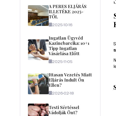
A PERES ELJÁRÁS
ILLETÉKE 2025-
TŐL
2025-10-16
Ingatlan Ügyvéd
Kazincbarcika: 10+1
S
Tipp Ingatlan
s
Vásárlása Előtt
N
2025-11-05
l
Ittasan Vezetés Miatt
Eljárás Indult Ön
Ellen?
2026-02-18
Testi Sértéssel
Vádolják Önt?