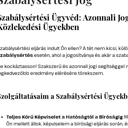
Szabálysértési Ügyvéd: Azonnali Jo
Közlekedési Ügyekben
zabálysértési eljárás indult Ön ellen? A tét nem kicsi, kü
zabálysértés
esetén, ahol a jogosítványa és akár a szab
e kockáztasson! Szakszerű és azonnali jogi segítséggel
egkedvezőbb eredmény elérésére törekszem.
Szolgáltatásaim a Szabálysértési Ügyekb
Teljes Körű Képviselet a Hatóságtól a Bíróságig
Má
Ön mellett állok, képviselem a bírósági eljárás során,