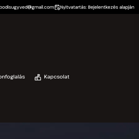
rbodisugyved@gmail.com
Nyitvatartás: Bejelentkezés alapján
nfoglalás
Kapcsolat