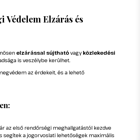
gi Védelem Elzárás és
lönösen
elzárással sújtható
vagy
közlekedési
adsága is veszélybe kerülhet.
 megvédem az érdekeit, és a lehető
en:
r az első rendőrségi meghallgatástól kezdve
 és segítek a jogorvoslati lehetőségek maximális