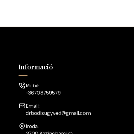
Informació
Mobil:
+36703759579
Email:
drbodisugyved@gmail.com
Iroda:
3700 Kazincbarcika