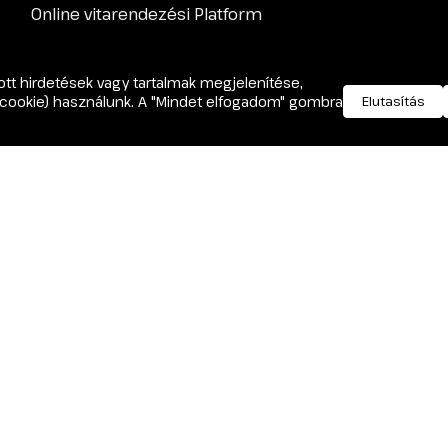
Online vitarendezési Platform
tt hirdetések vagy tartalmak megjelenítése,
arában bejegyzett dr. Bódis István egyéni ügyvéd (Kamarai Azonosító Szám
(cookie) használunk. A "Mindet elfogadom" gombra
Elutasítás
zó tájékoztatással együtt a Magyar Ügyvédi Kamara honlapján megtalálhatóa
k.
ogbejegyzések és egyéb marketing célú tájékoztató anyagok a Net Világ Techno
tés, azonban azok nem közvetlenül Dr. Bódis István ügyvéd szakmai állásfoglalá
mációk kizárólag általános tájékoztatásként szolgálnak, és semmilyen körülmé
 viszonyt.
emeltetője, nem vállal felelősséget az oldalon előforduló esetleges pontatlansá
s, hiteles és személyre szabott jogi tanácsért, amely Dr. Bódis István szakmai 
megoldás | Core: Technology Edit Master | Net Világ Technology. Minden