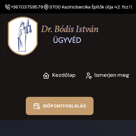
+36703759579
3700 Kazincbarcika Építők útja 42. fsz/1.
Kezdőlap
Ismerjen meg
IDŐPONTFOGLALÁS