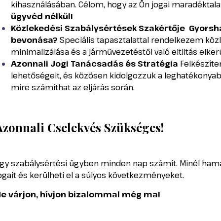
kihasználásában. Célom, hogy az Ön jogai maradéktal
ügyvéd nélkül!
Közlekedési Szabálysértések Szakértője
Gyorsha
bevonása?
Speciális tapasztalattal rendelkezem kö
minimalizálása és a járművezetéstől való eltiltás elker
Azonnali Jogi Tanácsadás és Stratégia
Felkészíte
lehetőségeit, és közösen kidolgozzuk a leghatékonyabb
mire számíthat az eljárás során.
Azonnali Cselekvés Szükséges!
gy szabálysértési ügyben minden nap számít. Minél hama
ogait és kerülheti el a súlyos következményeket.
e várjon, hívjon bizalommal még ma!