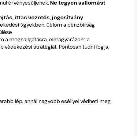
anul érvényesüljenek.
Ne tegyen vallomást
jtás, ittas vezetés, jogosítvány
zlekedési ügyekben. Célom a pénzbírság
ülése.
m a meghallgatásra, elmagyarázom a
 védekezési stratégiát. Pontosan tudni fogja,
rabb lép, annál nagyobb eséllyel védheti meg