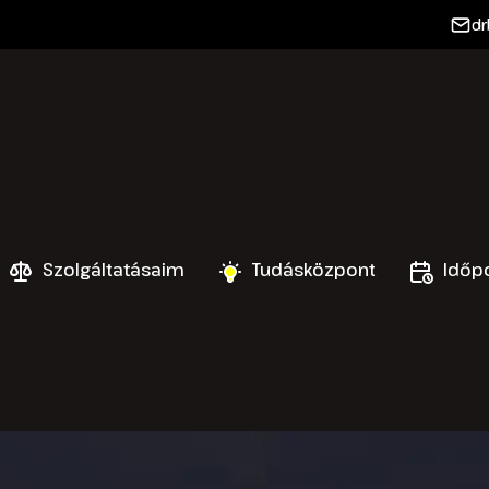
d
Szolgáltatásaim
Tudásközpont
Időpo